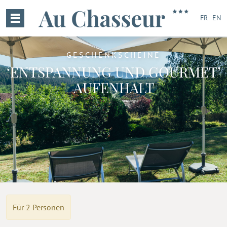
FR
EN
GESCHENKSCHEINE
‘ENTSPANNUNG UND GOURMET’
AUFENHALT
Für 2 Personen