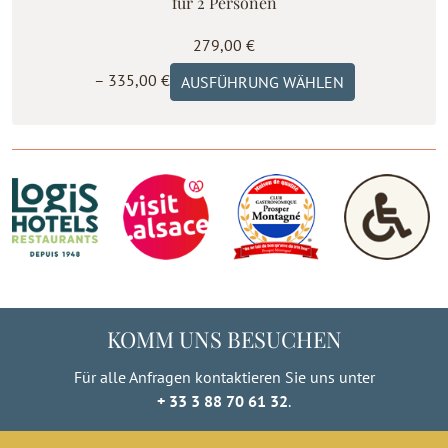
für 2 Personen
279,00
€
Preisspanne:
Dieses
–
335,00
€
AUSFÜHRUNG WÄHLEN
279,00 €
Produkt
bis
weist
335,00 €
mehrere
Varianten
auf.
Die
Optionen
können
auf
der
KOMM UNS BESUCHEN
Produktseite
gewählt
Für alle Anfragen kontaktieren Sie uns unter
werden
+ 33 3 88 70 61 32
.