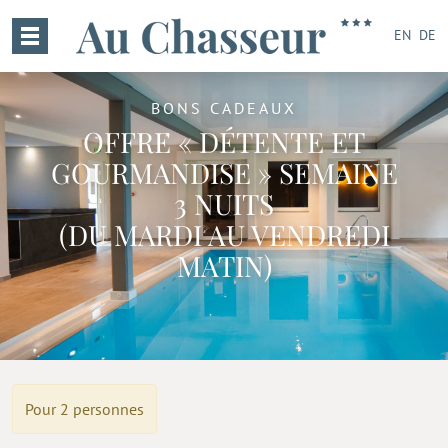
EN
DE
BONS CADEAUX
OFFRE « DÉTENTE ET
GOURMANDISE » SEMAINE
3 NUITS
(DU MARDI AU VENDREDI
MATIN)
Pour 2 personnes