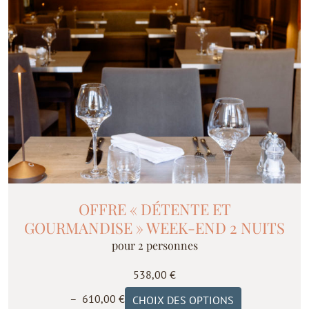
matin)
OFFRE « DÉTENTE ET
GOURMANDISE » WEEK-END 2 NUITS
pour 2 personnes
538,00
€
Plage
Ce
–
610,00
€
CHOIX DES OPTIONS