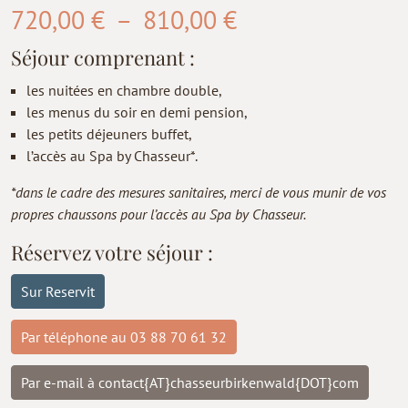
Plage
720,00
€
–
810,00
€
de
Séjour comprenant :
prix :
les nuitées en chambre double,
720,00 €
les menus du soir en demi pension,
les petits déjeuners buffet,
à
l’accès au Spa by Chasseur*.
810,00 €
*dans le cadre des mesures sanitaires, merci de vous munir de vos
propres chaussons pour l’accès au Spa by Chasseur.
Réservez votre séjour :
Sur Reservit
Par téléphone au 03 88 70 61 32
Par e-mail à contact{AT}chasseurbirkenwald{DOT}com