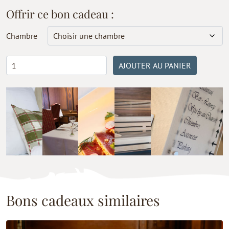
Offrir ce bon cadeau :
Chambre
quantité
AJOUTER AU PANIER
de
Offre
«
Détente
et
gourmandise
»
Semaine
3 Nuits
(du
Bons cadeaux similaires
mardi
au
vendredi