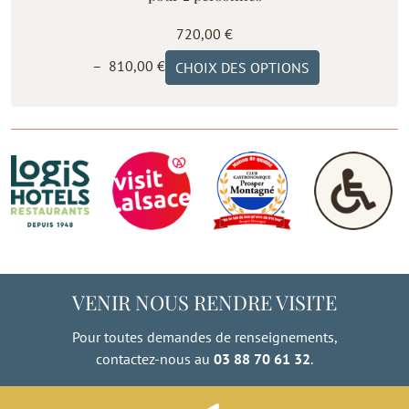
720,00
€
Plage
Ce
–
810,00
€
CHOIX DES OPTIONS
de
produit
prix :
a
720,00 €
plusieurs
à
variations.
810,00 €
Les
options
peuvent
être
choisies
sur
VENIR NOUS RENDRE VISITE
la
page
Pour toutes demandes de renseignements,
du
contactez-nous au
03 88 70 61 32
.
produit