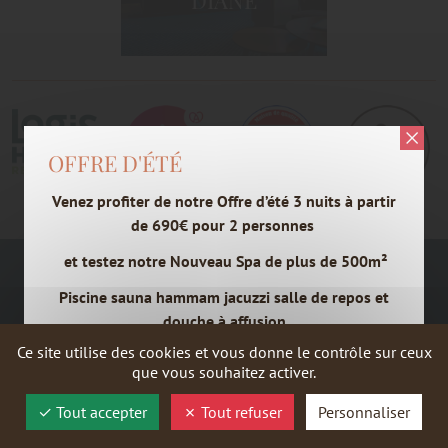
OFFRE D'ÉTÉ
Venez profiter de notre Offre d’été 3 nuits à partir
de 690€ pour 2 personnes
et testez notre Nouveau Spa de plus de 500m²
VENIR NOUS RENDRE VISITE
Piscine sauna hammam jacuzzi salle de repos et
Pour toutes demandes de renseignements,
douche à affusion
contactez-nous au
03 88 70 61 32
.
Ce site utilise des cookies et vous donne le contrôle sur ceux
que vous souhaitez activer.
Tout accepter
Tout refuser
Personnaliser
NOUS ÉCRIRE