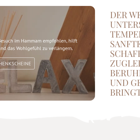
DER W
UNTER
TEMPE
Besuch im Hammam empfohlen, hilft
SANFT
 und das Wohlgefühl zu verlängern.
SCHAFF
ZUGLE
HENKSCHEINE
BERUH
UND GE
BRINGT